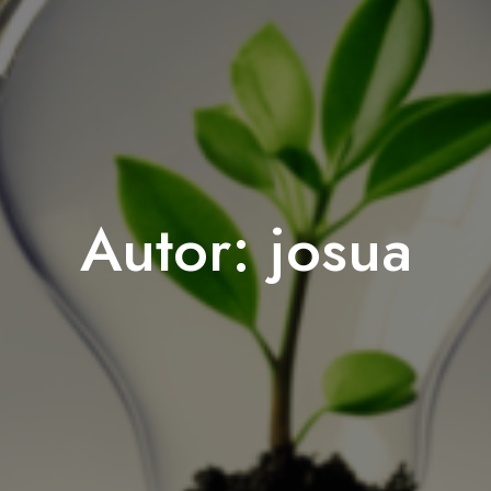
Autor:
josua